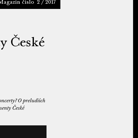
Magazín číslo
2 / 2017
ty České
oncerty? O preludiích
nenty České