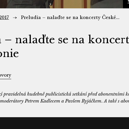
/2017
Preludia – nalaďte se na koncerty České...
a – nalaďte se na koncer
onie
ovory
í pravidelná hudebně publicistická setkání před abonentními k
i moderátory Petrem Kadlecem a Pavlem Ryjáčkem. A také s abo