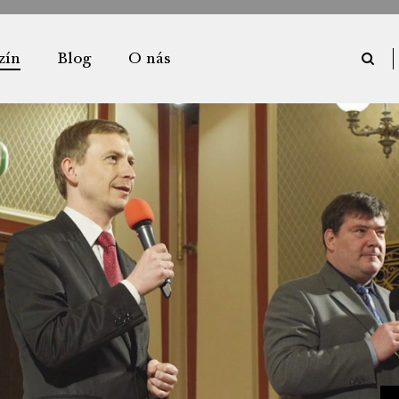
zín
Blog
O nás