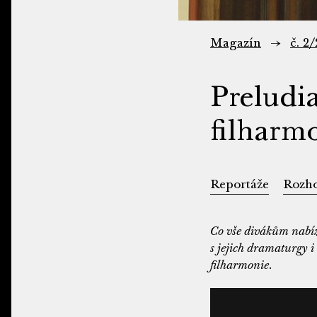
Magazín
č. 2
Preludi
filharm
Reportáže
Rozh
Co vše divákům nabíz
s jejich dramaturgy 
filharmonie.